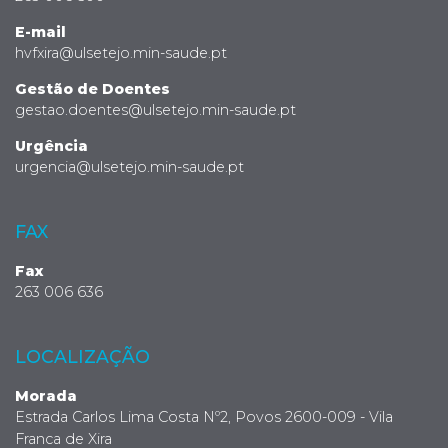
E-mail
hvfxira@ulsetejo.min-saude.pt
Gestão de Doentes
gestao.doentes@ulsetejo.min-saude.pt
Urgência
urgencia@ulsetejo.min-saude.pt
FAX
Fax
263 006 636
LOCALIZAÇÃO
Morada
Estrada Carlos Lima Costa Nº2, Povos 2600-009 - Vila
Franca de Xira