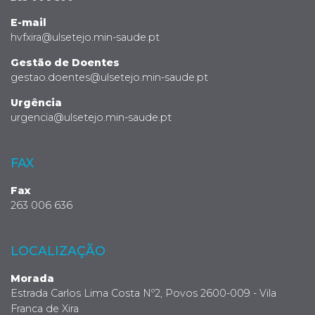
E-mail
hvfxira@ulsetejo.min-saude.pt
Gestão de Doentes
gestao.doentes@ulsetejo.min-saude.pt
Urgência
urgencia@ulsetejo.min-saude.pt
FAX
Fax
263 006 636
LOCALIZAÇÃO
Morada
Estrada Carlos Lima Costa Nº2, Povos 2600-009 - Vila
Franca de Xira