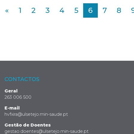
«
1
2
3
4
5
6
7
8
CONTACTOS
Geral
263 006 500
E-mail
hvfxira@ulsetejo.min-saude.pt
Gestão de Doentes
gestao.doentes@ulsetejo.min-saude.pt