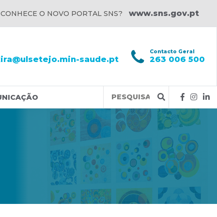
www.sns.gov.pt
 CONHECE O NOVO PORTAL SNS?
l
Contacto Geral
xira@ulsetejo.min-saude.pt
263 006 500
Query
UNICAÇÃO