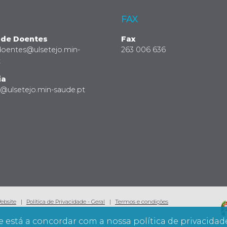
FAX
 de Doentes
Fax
doentes@ulsetejo.min-
263 006 636
t
ia
a@ulsetejo.min-saude.pt
Website
Política de Privacidade - Geral
Termos e condições
e está a concordar com a nossa política de privacidad