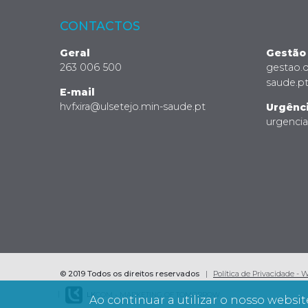
CONTACTOS
Geral
Gestão
263 006 500
gestao.
saude.p
E-mail
hvfxira@ulsetejo.min-saude.pt
Urgênc
urgenci
© 2019 Todos os direitos reservados
Política de Privacidade - 
LK
COM - MARKETING OF TOMORROW
Ao continuar a utilizar o nosso websit