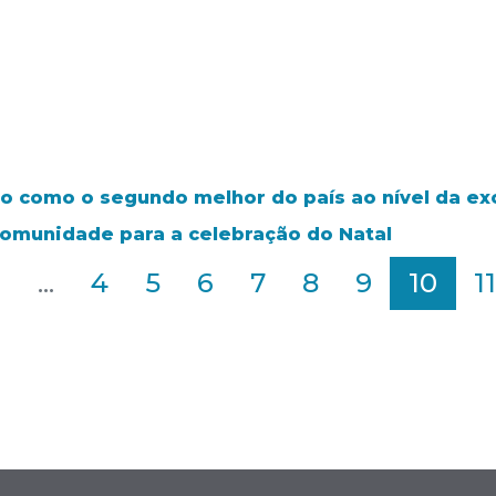
do como o segundo melhor do país ao nível da exc
 comunidade para a celebração do Natal
2
...
4
5
6
7
8
9
10
11