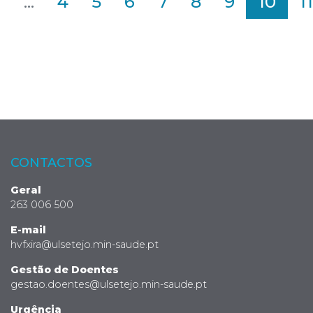
2
...
4
5
6
7
8
9
10
11
CONTACTOS
Geral
263 006 500
E-mail
hvfxira@ulsetejo.min-saude.pt
Gestão de Doentes
gestao.doentes@ulsetejo.min-saude.pt
Urgência