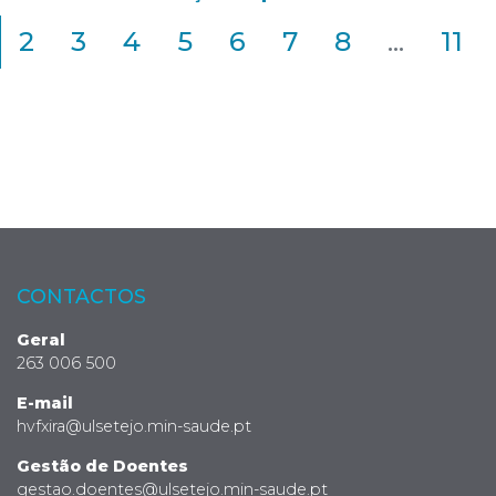
2
3
4
5
6
7
8
...
11
CONTACTOS
Geral
263 006 500
E-mail
hvfxira@ulsetejo.min-saude.pt
Gestão de Doentes
gestao.doentes@ulsetejo.min-saude.pt