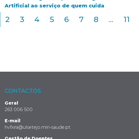
Artificial ao serviço de quem cuida
2
3
4
5
6
7
8
...
11
CONTACTOS
Geral
263 006 500
E-mail
hvfxira@ulsetejo.min-saude.pt
Gestão de Doentes