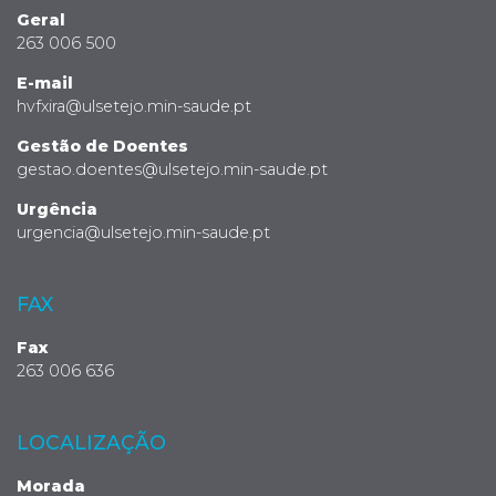
Geral
263 006 500
E-mail
hvfxira@ulsetejo.min-saude.pt
Gestão de Doentes
gestao.doentes@ulsetejo.min-saude.pt
Urgência
urgencia@ulsetejo.min-saude.pt
FAX
Fax
263 006 636
LOCALIZAÇÃO
Morada