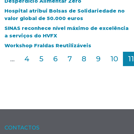
Desperdício Alimentar Zero
Hospital atribui Bolsas de Solidariedade no
valor global de 50.000 euros
SINAS reconhece nível máximo de excelência
a serviços do HVFX
Workshop Fraldas Reutilizáveis
2
...
4
5
6
7
8
9
10
11
CONTACTOS