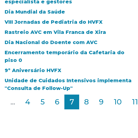
especialista e gestores
Dia Mundial da Saúde
VIII Jornadas de Pediatria do HVFX
Rastreio AVC em Vila Franca de Xira
Dia Nacional do Doente com AVC
Encerramento temporário da Cafetaria do
piso 0
9º Aniversário HVFX
Unidade de Cuidados Intensivos implementa
"Consulta de Follow-Up"
2
...
4
5
6
7
8
9
10
11