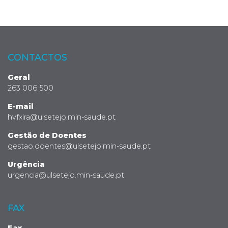
CONTACTOS
Geral
263 006 500
E-mail
hvfxira@ulsetejo.min-saude.pt
Gestão de Doentes
gestao.doentes@ulsetejo.min-saude.pt
Urgência
urgencia@ulsetejo.min-saude.pt
FAX
Fax