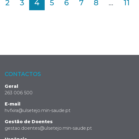
2
3
4
5
6
7
8
...
11
CONTACTOS
Geral
263 006 500
E-mail
hvfxira@ulsetejo.min-saude.pt
Gestão de Doentes
gestao.doentes@ulsetejo.min-saude.pt