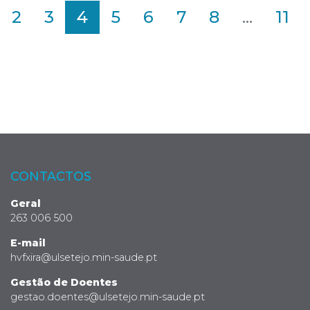
2
3
4
5
6
7
8
...
11
CONTACTOS
Geral
263 006 500
E-mail
hvfxira@ulsetejo.min-saude.pt
Gestão de Doentes
gestao.doentes@ulsetejo.min-saude.pt