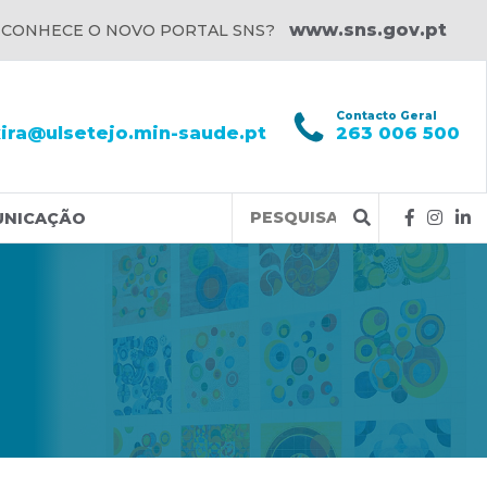
www.sns.gov.pt
 CONHECE O NOVO PORTAL SNS?
l
Contacto Geral
xira@ulsetejo.min-saude.pt
263 006 500
Query
UNICAÇÃO