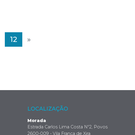
12
»
LOCALIZAÇÃO
Morada
Estrada Carlos Lima Costa Nº2, Povos
2600-009 - Vila Franca de Xira