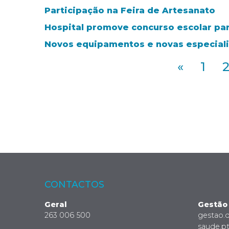
Participação na Feira de Artesanato
Hospital promove concurso escolar par
Novos equipamentos e novas especial
«
1
CONTACTOS
Geral
Gestão
263 006 500
gestao.
saude.p