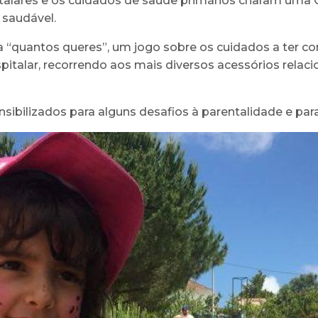
talares e os cuidados de saúde primários criaram uma G
 saudável.
a “quantos queres”, um jogo sobre os cuidados a ter c
italar, recorrendo aos mais diversos acessórios relaci
sibilizados para alguns desafios à parentalidade e para