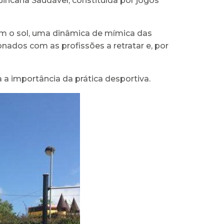
incana Saudável, constituída por jogos
om o sol, uma dinâmica de mímica das
onados com as profissões a retratar e, por
 a importância da prática desportiva.