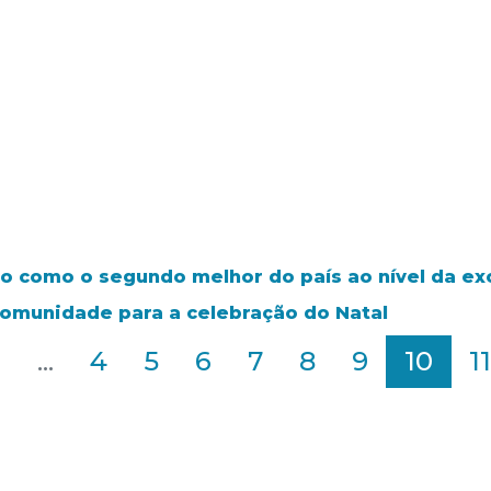
do como o segundo melhor do país ao nível da exc
 comunidade para a celebração do Natal
2
...
4
5
6
7
8
9
10
11