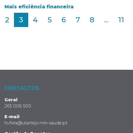
Mais eficiência financeira
2
3
4
5
6
7
8
...
11
CONTACTOS
Geral
263 006 500
E-mail
hvfxira@ulsetejo.min-saude.pt