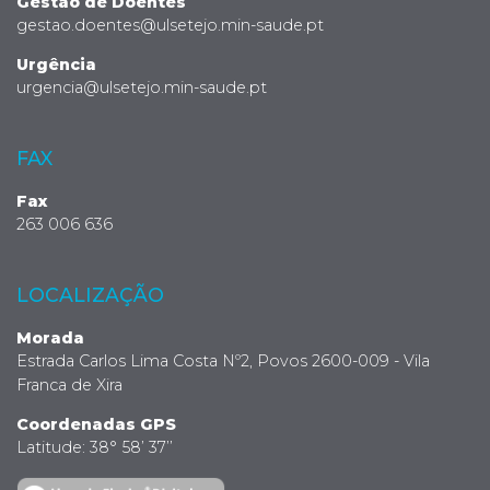
Gestão de Doentes
gestao.doentes@ulsetejo.min-saude.pt
Urgência
urgencia@ulsetejo.min-saude.pt
FAX
Fax
263 006 636
LOCALIZAÇÃO
Morada
Estrada Carlos Lima Costa Nº2, Povos 2600-009 - Vila
Franca de Xira
Coordenadas GPS
Latitude: 38° 58’ 37’’