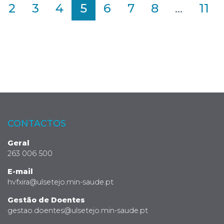
2
3
4
5
6
7
8
...
11
CONTACTOS
Geral
263 006 500
E-mail
hvfxira@ulsetejo.min-saude.pt
Gestão de Doentes
gestao.doentes@ulsetejo.min-saude.pt