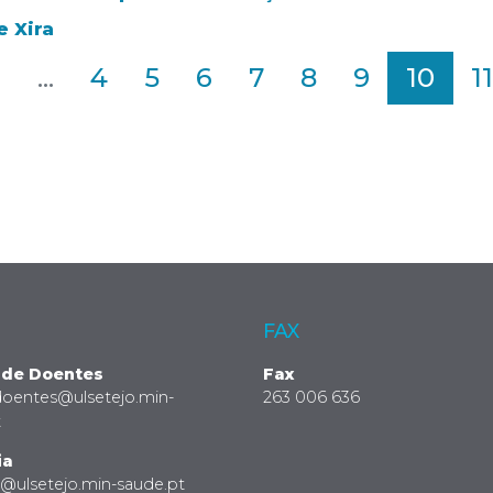
e Xira
2
...
4
5
6
7
8
9
10
11
FAX
 de Doentes
Fax
doentes@ulsetejo.min-
263 006 636
t
ia
a@ulsetejo.min-saude.pt