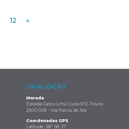
12
»
LOCALIZAÇÃO
Morada
Estrada Carlos Lima Costa Nº2, Povos
2600-009 - Vila Franca de Xira
Coordenadas GPS
Latitude: 38° 58’ 37’’