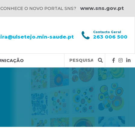
www.sns.gov.pt
 CONHECE O NOVO PORTAL SNS?
l
Contacto Geral
xira@ulsetejo.min-saude.pt
263 006 500
Query
UNICAÇÃO