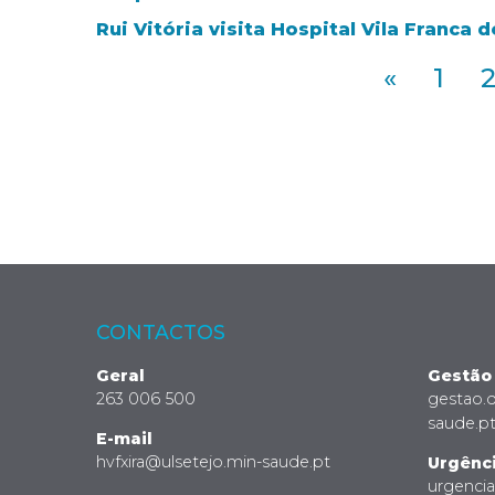
Rui Vitória visita Hospital Vila Franca d
«
1
CONTACTOS
Geral
Gestão
263 006 500
gestao.
saude.p
E-mail
hvfxira@ulsetejo.min-saude.pt
Urgênc
urgenci