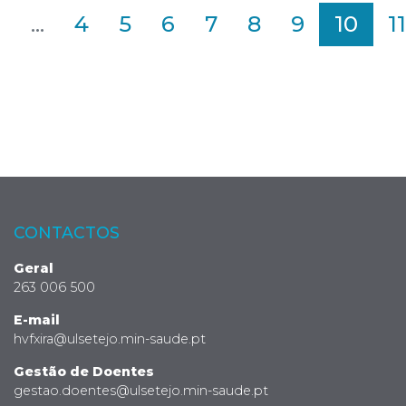
2
...
4
5
6
7
8
9
10
11
CONTACTOS
Geral
263 006 500
E-mail
hvfxira@ulsetejo.min-saude.pt
Gestão de Doentes
gestao.doentes@ulsetejo.min-saude.pt