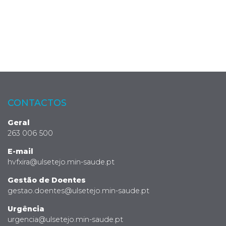
CONTACTOS
Geral
263 006 500
E-mail
hvfxira@ulsetejo.min-saude.pt
Gestão de Doentes
gestao.doentes@ulsetejo.min-saude.pt
Urgência
urgencia@ulsetejo.min-saude.pt