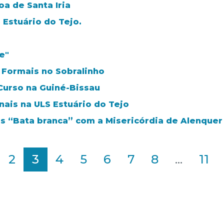
a de Santa Iria
 Estuário do Tejo.
e"
 Formais no Sobralinho
Curso na Guiné-Bissau
nais na ULS Estuário do Tejo
os “Bata branca” com a Misericórdia de Alenque
2
3
4
5
6
7
8
...
11