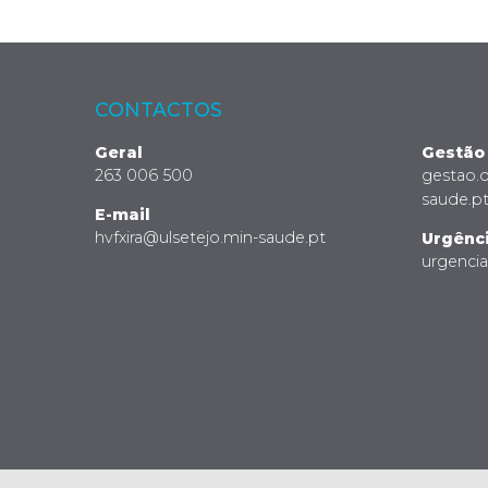
CONTACTOS
Geral
Gestão
263 006 500
gestao.
saude.p
E-mail
hvfxira@ulsetejo.min-saude.pt
Urgênc
urgenci