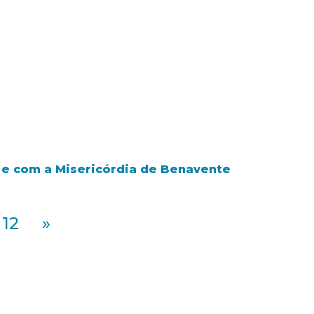
r e com a Misericórdia de Benavente
12
»