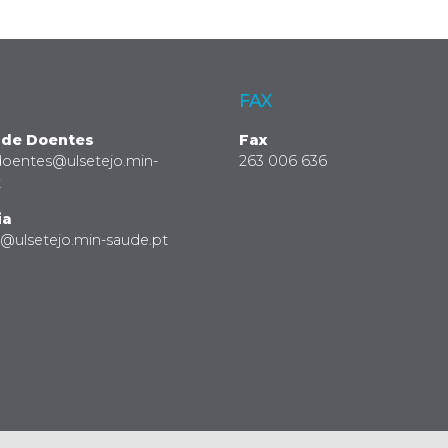
FAX
 de Doentes
Fax
doentes@ulsetejo.min-
263 006 636
t
ia
a@ulsetejo.min-saude.pt