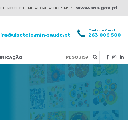
www.sns.gov.pt
 CONHECE O NOVO PORTAL SNS?
l
Contacto Geral
xira@ulsetejo.min-saude.pt
263 006 500
Query
UNICAÇÃO