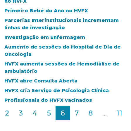
no HVFX
Primeiro Bebé do Ano no HVFX
Parcerias Interinstitucionais incrementam
linhas de investigação
Investigação em Enfermagem
Aumento de sessões do Hospital de Dia de
Oncologia
HVFX aumenta sessões de Hemodiálise de
ambulatório
HVFX abre Consulta Aberta
HVFX cria Serviço de Psicologia Clínica
Profissionais do HVFX vacinados
2
3
4
5
6
7
8
...
11