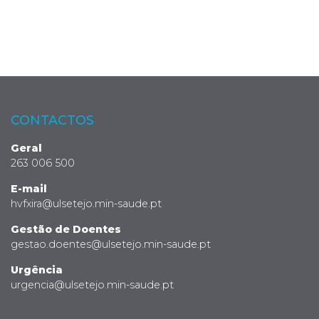
CONTACTOS
Geral
263 006 500
E-mail
hvfxira@ulsetejo.min-saude.pt
Gestão de Doentes
gestao.doentes@ulsetejo.min-saude.pt
Urgência
urgencia@ulsetejo.min-saude.pt