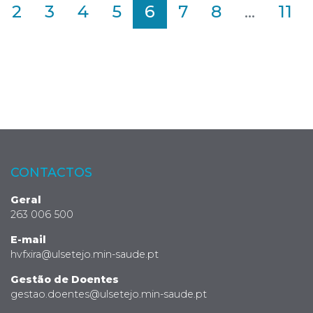
2
3
4
5
6
7
8
...
11
CONTACTOS
Geral
263 006 500
E-mail
hvfxira@ulsetejo.min-saude.pt
Gestão de Doentes
gestao.doentes@ulsetejo.min-saude.pt