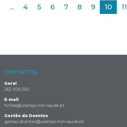
2
...
4
5
6
7
8
9
10
11
CONTACTOS
Geral
263 006 500
E-mail
hvfxira@ulsetejo.min-saude.pt
Gestão de Doentes
gestao.doentes@ulsetejo.min-saude.pt