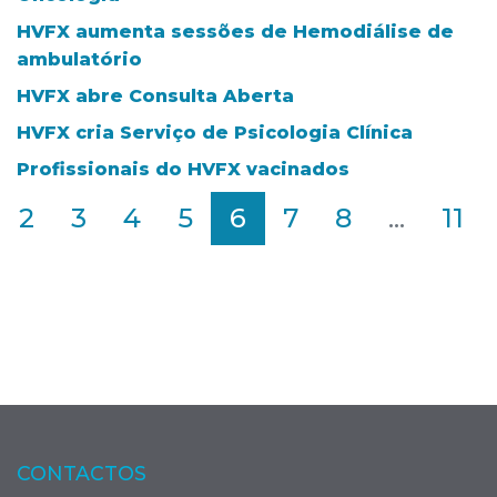
HVFX aumenta sessões de Hemodiálise de
ambulatório
HVFX abre Consulta Aberta
HVFX cria Serviço de Psicologia Clínica
Profissionais do HVFX vacinados
2
3
4
5
6
7
8
...
11
CONTACTOS