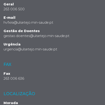
Geral
263 006 500
E-mail
hvfxira@ulsetejo.min-saude.pt
Gestão de Doentes
gestao.doentes@ulsetejo.min-saude.pt
Urgência
urgencia@ulsetejo.min-saude.pt
FAX
Fax
263 006 636
LOCALIZAÇÃO
Morada