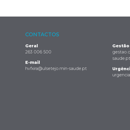
CONTACTOS
Geral
Gestão
263 006 500
gestao.
saude.p
E-mail
hvfxira@ulsetejo.min-saude.pt
Urgênc
urgenci