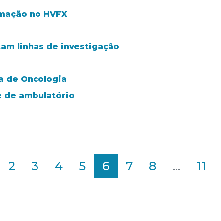
rmação no HVFX
tam linhas de investigação
a de Oncologia
 de ambulatório
2
3
4
5
6
7
8
...
11