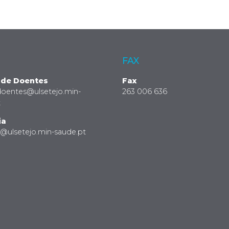
FAX
 de Doentes
Fax
doentes@ulsetejo.min-
263 006 636
t
ia
a@ulsetejo.min-saude.pt