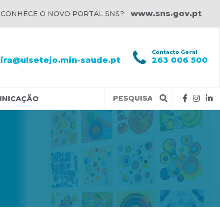
www.sns.gov.pt
 CONHECE O NOVO PORTAL SNS?
l
Contacto Geral
xira@ulsetejo.min-saude.pt
263 006 500
Query
UNICAÇÃO