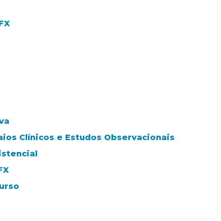
VFX
va
aios Clínicos e Estudos Observacionais
stencial
FX
urso
e