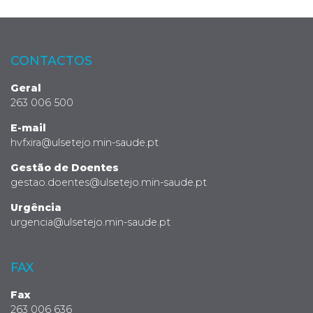
CONTACTOS
Geral
263 006 500
E-mail
hvfxira@ulsetejo.min-saude.pt
Gestão de Doentes
gestao.doentes@ulsetejo.min-saude.pt
Urgência
urgencia@ulsetejo.min-saude.pt
FAX
Fax
263 006 636