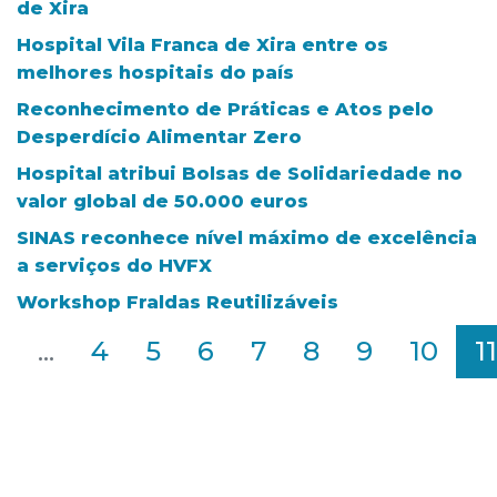
de Xira
Hospital Vila Franca de Xira entre os
melhores hospitais do país
Reconhecimento de Práticas e Atos pelo
Desperdício Alimentar Zero
Hospital atribui Bolsas de Solidariedade no
valor global de 50.000 euros
SINAS reconhece nível máximo de excelência
a serviços do HVFX
Workshop Fraldas Reutilizáveis
2
...
4
5
6
7
8
9
10
11