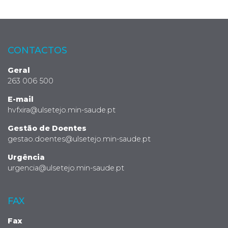
CONTACTOS
Geral
263 006 500
E-mail
hvfxira@ulsetejo.min-saude.pt
Gestão de Doentes
gestao.doentes@ulsetejo.min-saude.pt
Urgência
urgencia@ulsetejo.min-saude.pt
FAX
Fax