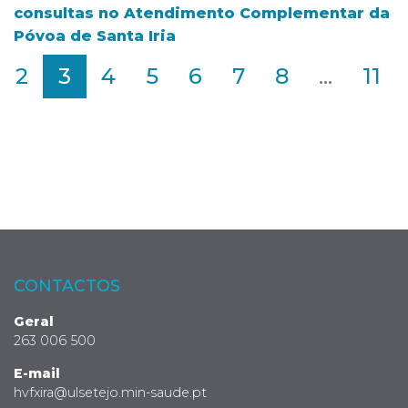
consultas no Atendimento Complementar da
Póvoa de Santa Iria
2
3
4
5
6
7
8
...
11
CONTACTOS
Geral
263 006 500
E-mail
hvfxira@ulsetejo.min-saude.pt