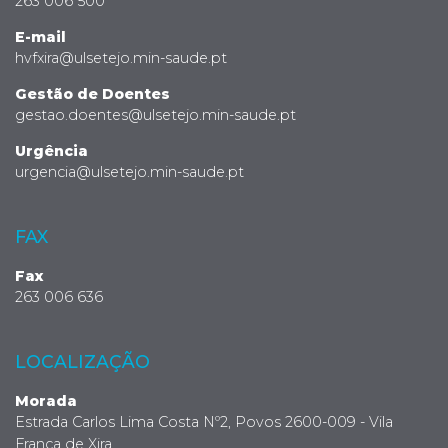
263 006 500
E-mail
hvfxira@ulsetejo.min-saude.pt
Gestão de Doentes
gestao.doentes@ulsetejo.min-saude.pt
Urgência
urgencia@ulsetejo.min-saude.pt
FAX
Fax
263 006 636
LOCALIZAÇÃO
Morada
Estrada Carlos Lima Costa Nº2, Povos 2600-009 - Vila
Franca de Xira