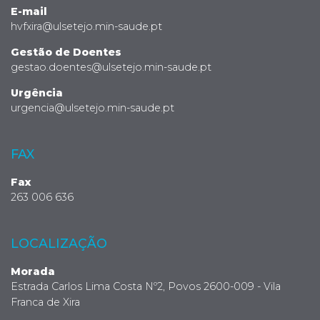
E-mail
hvfxira@ulsetejo.min-saude.pt
Gestão de Doentes
gestao.doentes@ulsetejo.min-saude.pt
Urgência
urgencia@ulsetejo.min-saude.pt
FAX
Fax
263 006 636
LOCALIZAÇÃO
Morada
Estrada Carlos Lima Costa Nº2, Povos 2600-009 - Vila
Franca de Xira