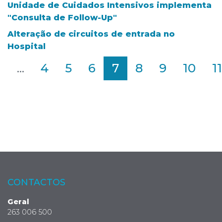
Unidade de Cuidados Intensivos implementa
"Consulta de Follow-Up"
Alteração de circuitos de entrada no
Hospital
2
...
4
5
6
7
8
9
10
11
CONTACTOS
Geral
263 006 500