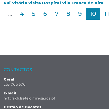
Rui Vitória visita Hospital Vila Franca de Xira
2
...
4
5
6
7
8
9
10
11
CONTACTOS
Geral
263 006 500
E-mail
hvfxira@ulsetejo.min-saude.pt
Gestão de Doentes