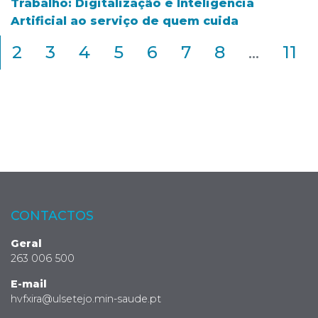
Trabalho: Digitalização e Inteligência
Artificial ao serviço de quem cuida
2
3
4
5
6
7
8
...
11
CONTACTOS
Geral
263 006 500
E-mail
hvfxira@ulsetejo.min-saude.pt