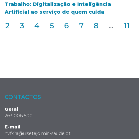
Trabalho: Digitalização e Inteligência
Artificial ao serviço de quem cuida
2
3
4
5
6
7
8
...
11
CONTACTOS
Geral
263 006 500
E-mail
hvfxira@ulsetejo.min-saude.pt