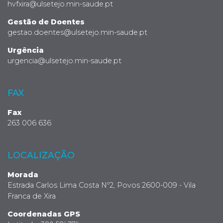
hvfxira@ulsetejo.min-saude.pt
Gestão de Doentes
gestao.doentes@ulsetejo.min-saude.pt
Urgência
urgencia@ulsetejo.min-saude.pt
FAX
Fax
263 006 636
LOCALIZAÇÃO
Morada
Estrada Carlos Lima Costa Nº2, Povos 2600-009 - Vila
Franca de Xira
Coordenadas GPS