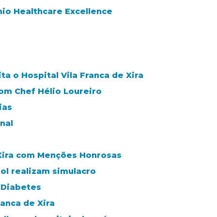
mio Healthcare Excellence
ta o Hospital Vila Franca de Xira
m Chef Hélio Loureiro
ias
nal
 Xira com Menções Honrosas
ol realizam simulacro
 Diabetes
anca de Xira