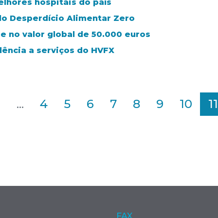
elhores hospitais do país
lo Desperdício Alimentar Zero
de no valor global de 50.000 euros
lência a serviços do HVFX
2
...
4
5
6
7
8
9
10
11
FAX