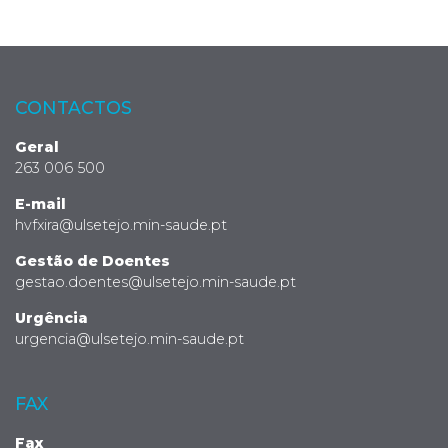
CONTACTOS
Geral
263 006 500
E-mail
hvfxira@ulsetejo.min-saude.pt
Gestão de Doentes
gestao.doentes@ulsetejo.min-saude.pt
Urgência
urgencia@ulsetejo.min-saude.pt
FAX
Fax