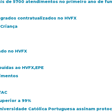
mais de 5700 atendimentos no primeiro ano de f
egrados contratualizados no HVFX
 Criança
ado no HVFX
ibuídas ao HVFX,EPE
dimentos
TAC
uperior a 99%
 Universidade Católica Portuguesa assinam proto