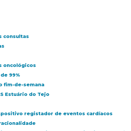
s consultas
as
s oncológicos
 de 99%
ao fim-de-semana
S Estuário do Tejo
spositivo registador de eventos cardíacos
racionalidade