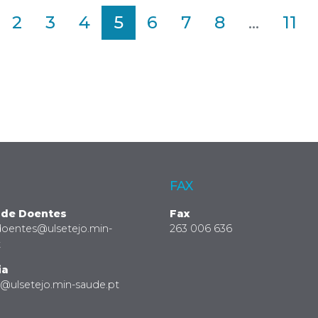
2
3
4
5
6
7
8
...
11
FAX
 de Doentes
Fax
doentes@ulsetejo.min-
263 006 636
t
ia
a@ulsetejo.min-saude.pt