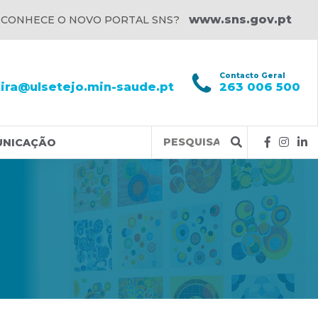
www.sns.gov.pt
 CONHECE O NOVO PORTAL SNS?
l
Contacto Geral
xira@ulsetejo.min-saude.pt
263 006 500
Query
UNICAÇÃO