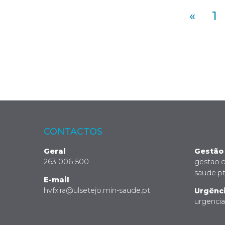
«
1
CONTACTOS
Geral
Gestão
263 006 500
gestao.
saude.p
E-mail
hvfxira@ulsetejo.min-saude.pt
Urgênc
urgenci