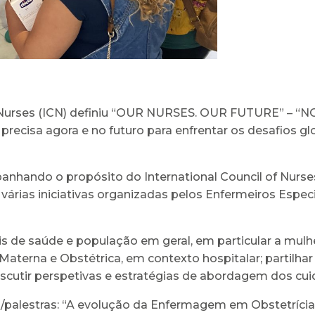
 of Nurses (ICN) definiu “OUR NURSES. OUR FUTURE”
ecisa agora e no futuro para enfrentar os desafios gl
panhando o propósito do International Council of Nurses
várias iniciativas organizadas pelos Enfermeiros Espe
nais de saúde e população em geral, em particular a mulh
aterna e Obstétrica, em contexto hospitalar; partilha
scutir perspetivas e estratégias de abordagem dos cu
/palestras: “A evolução da Enfermagem em Obstetrícia