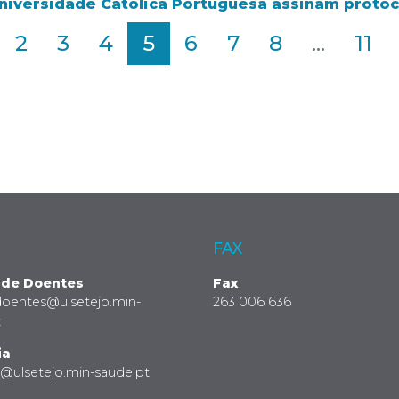
 Universidade Católica Portuguesa assinam proto
2
3
4
5
6
7
8
...
11
FAX
 de Doentes
Fax
doentes@ulsetejo.min-
263 006 636
t
ia
a@ulsetejo.min-saude.pt