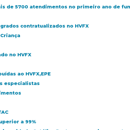
mais de 5700 atendimentos no primeiro ano de f
egrados contratualizados no HVFX
 Criança
ado no HVFX
ibuídas ao HVFX,EPE
s especialistas
dimentos
TAC
uperior a 99%