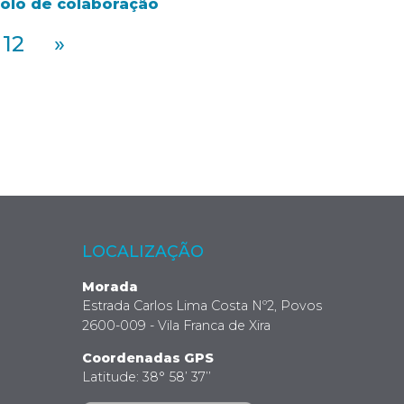
colo de colaboração
12
»
LOCALIZAÇÃO
Morada
Estrada Carlos Lima Costa Nº2, Povos
2600-009 - Vila Franca de Xira
Coordenadas GPS
Latitude: 38° 58’ 37’’