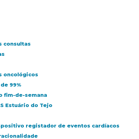
s consultas
as
s oncológicos
 de 99%
ao fim-de-semana
S Estuário do Tejo
spositivo registador de eventos cardíacos
racionalidade