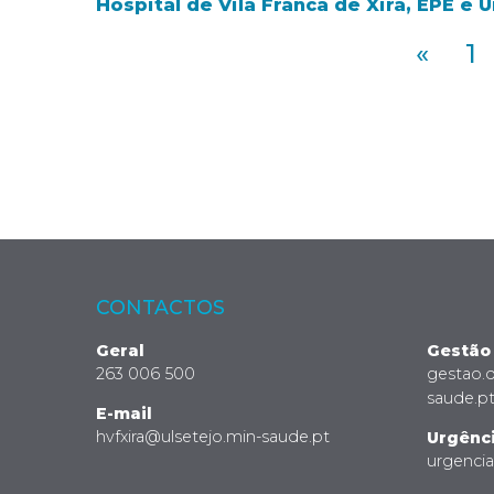
Hospital de Vila Franca de Xira, EPE e
«
1
CONTACTOS
Geral
Gestão
263 006 500
gestao.
saude.p
E-mail
hvfxira@ulsetejo.min-saude.pt
Urgênc
urgenci