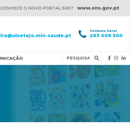
www.sns.gov.pt
 CONHECE O NOVO PORTAL SNS?
l
Contacto Geral
xira@ulsetejo.min-saude.pt
263 006 500
Query
UNICAÇÃO