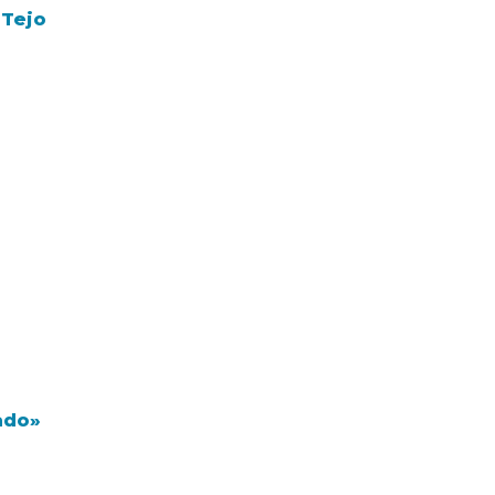
 Tejo
ado»