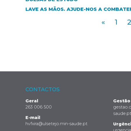
LAVE AS MÃOS. AJUDE-NOS A COMBATER
«
1
CONTACTOS
Geral
Gestão
263 006 500
gestao.
saude.p
E-mail
hvfxira@ulsetejo.min-saude.pt
Urgênc
urgenci