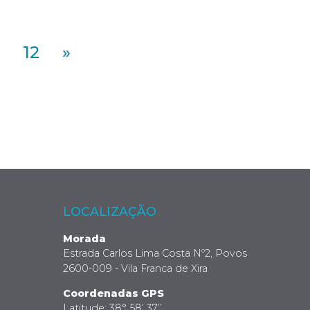
12
»
LOCALIZAÇÃO
Morada
Estrada Carlos Lima Costa Nº2, Povos
2600-009 - Vila Franca de Xira
Coordenadas GPS
Latitude: 38° 58’ 37’’