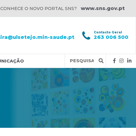
www.sns.gov.pt
 CONHECE O NOVO PORTAL SNS?
l
Contacto Geral
xira@ulsetejo.min-saude.pt
263 006 500
Query
UNICAÇÃO