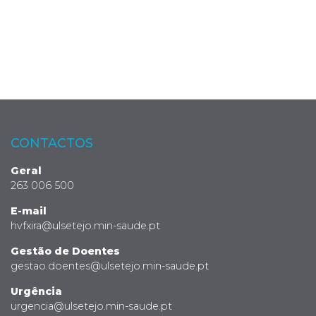
CONTACTOS
Geral
263 006 500
E-mail
hvfxira@ulsetejo.min-saude.pt
Gestão de Doentes
gestao.doentes@ulsetejo.min-saude.pt
Urgência
urgencia@ulsetejo.min-saude.pt