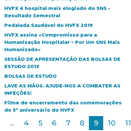
HVFX é hospital mais elogiado do SNS -
Resultado Semestral
Pedalada Saudável do HVFX 2019
HVFX assina «Compromisso para a
Humanização Hospitalar – Por Um SNS Mais
Humanizado»
SESSÃO DE APRESENTAÇÃO DAS BOLSAS DE
ESTUDO 2019
BOLSAS DE ESTUDO
LAVE AS MÃOS. AJUDE-NOS A COMBATER AS
INFEÇÕES!
Filme de encerramento das comemorações
do 5º aniversário do HVFX
2
...
4
5
6
7
8
9
10
11