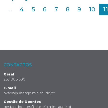
2
...
4
5
6
7
8
9
10
11
CONTACTOS
Geral
263 006 500
E-mail
hvfxira@ulsetejo.min-saude.pt
Gestão de Doentes
gestao.doentes@ulsetejo.min-saude.pt