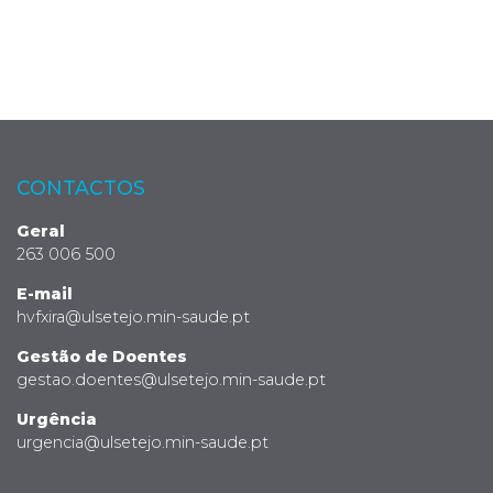
CONTACTOS
Geral
263 006 500
E-mail
hvfxira@ulsetejo.min-saude.pt
Gestão de Doentes
gestao.doentes@ulsetejo.min-saude.pt
Urgência
urgencia@ulsetejo.min-saude.pt