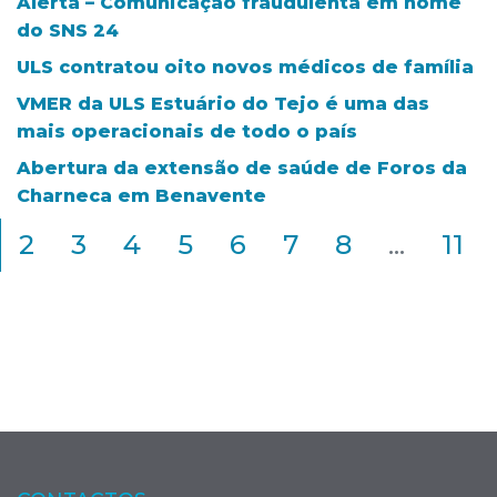
Alerta – Comunicação fraudulenta em nome
do SNS 24
ULS contratou oito novos médicos de família
VMER da ULS Estuário do Tejo é uma das
mais operacionais de todo o país
Abertura da extensão de saúde de Foros da
Charneca em Benavente
2
3
4
5
6
7
8
...
11