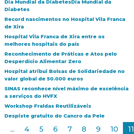
Dia Mundial da DiabetesDia Mundial da
Diabetes
Record nascimentos no Hospital Vila Franca
de Xira
Hospital Vila Franca de Xira entre os
melhores hospitais do país
Reconhecimento de Práticas e Atos pelo
Desperdício Alimentar Zero
Hospital atribui Bolsas de Solidariedade no
valor global de 50.000 euros
SINAS reconhece nível máximo de excelência
a serviços do HVFX
Workshop Fraldas Reutilizáveis
Despiste gratuito do Cancro da Pele
2
...
4
5
6
7
8
9
10
11