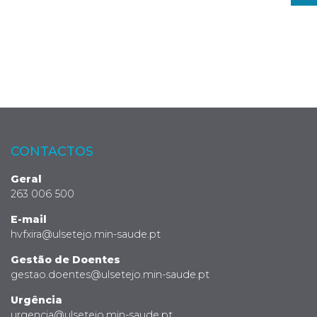
CONTACTOS
Geral
263 006 500
E-mail
hvfxira@ulsetejo.min-saude.pt
Gestão de Doentes
gestao.doentes@ulsetejo.min-saude.pt
Urgência
urgencia@ulsetejo.min-saude.pt