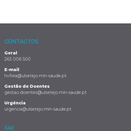
CONTACTOS
Geral
263 006 500
E-mail
hvfxira@ulsetejo.min-saude.pt
Gestão de Doentes
gestao.doentes@ulsetejo.min-saude.pt
Urgência
urgencia@ulsetejo.min-saude.pt
FAX