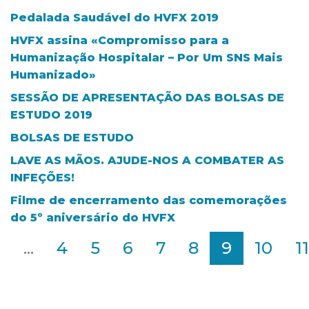
Pedalada Saudável do HVFX 2019
HVFX assina «Compromisso para a
Humanização Hospitalar – Por Um SNS Mais
Humanizado»
SESSÃO DE APRESENTAÇÃO DAS BOLSAS DE
ESTUDO 2019
BOLSAS DE ESTUDO
LAVE AS MÃOS. AJUDE-NOS A COMBATER AS
INFEÇÕES!
Filme de encerramento das comemorações
do 5º aniversário do HVFX
2
...
4
5
6
7
8
9
10
11