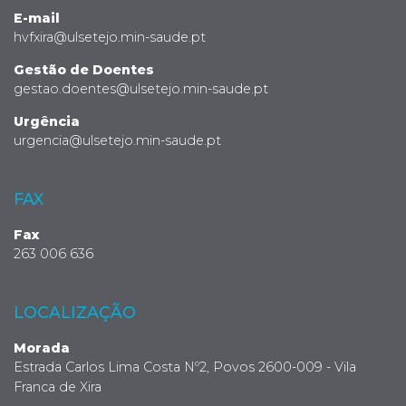
E-mail
hvfxira@ulsetejo.min-saude.pt
Gestão de Doentes
gestao.doentes@ulsetejo.min-saude.pt
Urgência
urgencia@ulsetejo.min-saude.pt
FAX
Fax
263 006 636
LOCALIZAÇÃO
Morada
Estrada Carlos Lima Costa Nº2, Povos 2600-009 - Vila
Franca de Xira