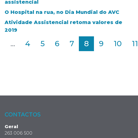
assistencial
O Hospital na rua, no Dia Mundial do AVC
Atividade Assistencial retoma valores de
2019
2
...
4
5
6
7
8
9
10
11
CONTACTOS
Geral
263 006 500