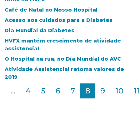
Café de Natal no Nosso Hospital
Acesso aos cuidados para a Diabetes
Dia Mundial da Diabetes
HVFX mantém crescimento de atividade
assistencial
O Hospital na rua, no Dia Mundial do AVC
Atividade Assistencial retoma valores de
2019
2
...
4
5
6
7
8
9
10
11