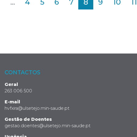
2
...
4
5
6
7
8
9
10
11
CONTACTOS
Geral
263 006 500
E-mail
hvfxira@ulsetejo.min-saude.pt
Gestão de Doentes
gestao.doentes@ulsetejo.min-saude.pt
Urgência