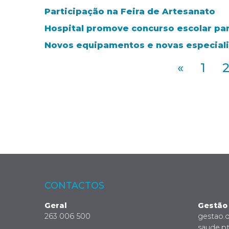
Participação na Feira de Artesanato
Hospital promove concurso escolar par
Novos equipamentos e novas especial
«
1
CONTACTOS
Geral
Gestão
263 006 500
gestao.
saude.p