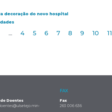
a decoração do novo hospital
idades
2
...
4
5
6
7
8
9
10
11
FAX
 de Doentes
Fax
doentes@ulsetejo.min-
263 006 636
t