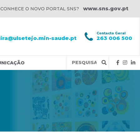
www.sns.gov.pt
 CONHECE O NOVO PORTAL SNS?
l
Contacto Geral
xira@ulsetejo.min-saude.pt
263 006 500
Query
UNICAÇÃO