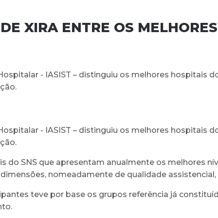
 DE XIRA ENTRE OS MELHORES
italar - IASIST – distinguiu os melhores hospitais do p
ção.
italar - IASIST – distinguiu os melhores hospitais do p
ção.
itais do SNS que apresentam anualmente os melhores ní
s dimensões, nomeadamente de qualidade assistencial, 
cipantes teve por base os grupos referência já constit
to.