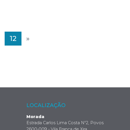
12
»
LOCALIZAÇÃO
Morada
Estrada Carlos Lima Costa Nº2, Povos
2600-009 - Vila Franca de Xira