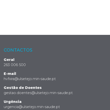
CONTACTOS
Geral
263 006 500
E-mail
hvfxira@ulsetejo.min-saude.pt
Gestão de Doentes
gestao.doentes@ulsetejo.min-saude.pt
Urgência
urgencia@ulsetejo.min-saude.pt