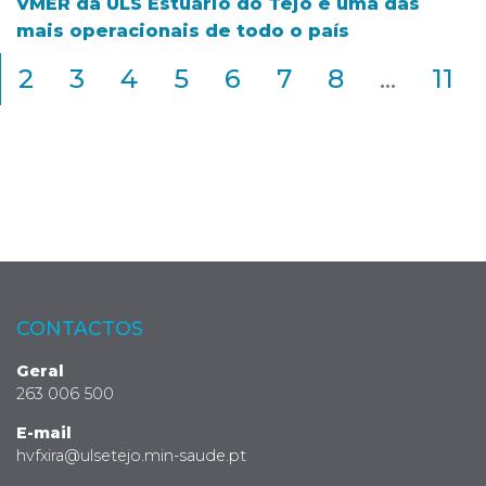
VMER da ULS Estuário do Tejo é uma das
mais operacionais de todo o país
2
3
4
5
6
7
8
...
11
CONTACTOS
Geral
263 006 500
E-mail
hvfxira@ulsetejo.min-saude.pt